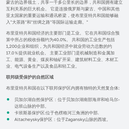
蒙古的边界领土，共享一千多公里长的边界，共和国拥有建立
互利关系的巨大机会。 它是连接俄罗斯与蒙古、中国和其他
亚太国家的重要运输和通讯桥梁，使布里亚特共和国能够融
入"大茶路"和"丝绸之路"等国际运输走廊。"
布里亚特共和国经济的主要部门是工业。 它在共和国综合预
算中所占的税收份额约为40.0%。 共和国的工业生产包括
1,200企业和组织，为共和国经济中就业劳动力总数的约
17.0％提供就业机会。 主要工业部门是机械制造和金属加
工、能源、黄金、煤炭和铀矿开采、建筑材料工业、木材工
业、电气设备生产以及食品和轻工业。
联邦级受保护的自然区域
布里亚特共和国在以下联邦保护区内拥有独特的天然复合体:
贝加尔湖自然保护区：位于贝加尔湖南部海岸和哈马尔-
达班山脉的中部。
卡班斯基保护区:位于色楞格河三角洲的中部.
Altacheysky保护区：位于Zagansky山脉的西坡。