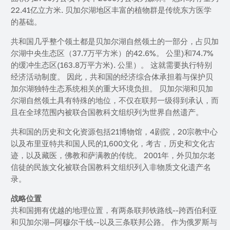
22.41亿立方米. 贝加尔湖地区丰富的植物群是传统东方医学
的基础。
共和国几乎整个领土都是贝加尔湖自然领土的一部分，占贝加
尔湖中央生态区（37.7万平方米）的42.6%。 公里)和74.7%
的缓冲生态区(163.8万平方米). 公里）。 这就需要执行特别
经济活动制度。 因此，共和国的经济综合体承担着与保护贝
加尔湖独特生态系统相关的重大环境负担。 贝加尔湖和贝加
尔湖自然领土具有特殊的地位，不仅在联邦一级得到承认，而
且在全球范围内被联合国教科文组织列为世界自然遗产。
共和国的历史和文化资源包括21博物馆，4剧院，20宗教中心
以及布里亚特共和国人民的1,600文化，考古，历史和文化古
迹，以及藏医，佛教和萨满教的传统。 2001年，外贝加尔老
信徒的民族文化被联合国教科文组织列入非物质文化遗产名
录。
战略位置
共和国拥有优越的地理位置，有两条联邦铁路线--跨西伯利亚
和贝加尔湖—阿穆尔干线--以及三条联邦公路。 作为俄罗斯与