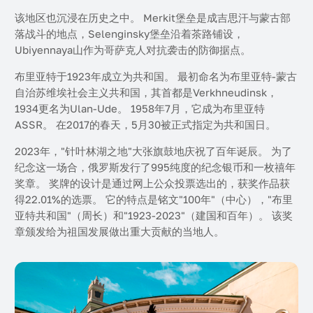
该地区也沉浸在历史之中。 Merkit堡垒是成吉思汗与蒙古部
落战斗的地点，Selenginsky堡垒沿着茶路铺设，
Ubiyennaya山作为哥萨克人对抗袭击的防御据点。
布里亚特于1923年成立为共和国。 最初命名为布里亚特-蒙古
自治苏维埃社会主义共和国，其首都是Verkhneudinsk，
1934更名为Ulan-Ude。 1958年7月，它成为布里亚特
ASSR。 在2017的春天，5月30被正式指定为共和国日。
2023年，"针叶林湖之地"大张旗鼓地庆祝了百年诞辰。 为了
纪念这一场合，俄罗斯发行了995纯度的纪念银币和一枚禧年
奖章。 奖牌的设计是通过网上公众投票选出的，获奖作品获
得22.01%的选票。 它的特点是铭文"100年"（中心），"布里
亚特共和国"（周长）和"1923-2023"（建国和百年）。 该奖
章颁发给为祖国发展做出重大贡献的当地人。