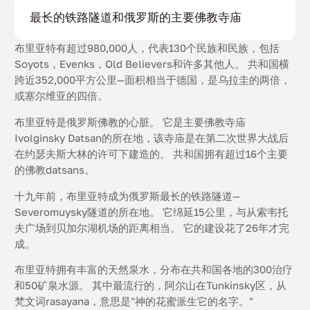
最长的铁路隧道和俄罗斯的主要佛教寺庙
布里亚特有超过980,000人，代表130个民族和民族，包括
Soyots，Evenks，Old Believers和许多其他人。 共和国横
跨近352,000平方公里—面积相当于德国，是乌拉圭的两倍，
或塞尔维亚的四倍。
布里亚特是俄罗斯佛教的心脏。 它是主要佛教寺庙
Ivolginsky Datsan的所在地，该寺庙是在第二次世界大战后
在约瑟夫斯大林的许可下建造的。 共和国拥有超过16个主要
的佛教datsans。
十九年前，布里亚特成为俄罗斯最长的铁路隧道—
Severomuysky隧道的所在地。 它绵延15公里，与从索韦托
夫广场到贝加尔湖机场的距离相当。 它的建设花了26年才完
成。
布里亚特拥有丰富的天然泉水，分布在共和国各地的300治疗
和50矿泉水源。 其中最流行的，阿尔山在Tunkinsky区，从
梵文词rasayana，意思是"神的花蜜派生它的名字。"