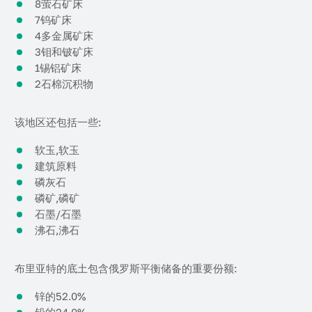
8萤石矿床
7钨矿床
4多金属矿床
3钼和铍矿床
1锡铝矿床
2石棉沉积物
该地区还包括一些:
软玉,软玉
建筑原料
磷灰石
磷矿,磷矿
石墨/石墨
沸石,沸石
布里亚特的底土包含俄罗斯平衡储备的重要份额:
锌的52.0%
铅的24.0%