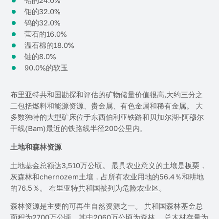
钼的32.0%
钨的32.0%
萤石的16.0%
温石棉的18.0%
铀的8.0%
90.0%的软玉
布里亚特共和国勘探和评估的矿物储量价值很高,大约三分之
二包括燃料和能源资源、贵金属、有色金属和稀有金属。 大
多数独特的大型矿床位于东西伯利亚铁路和贝加尔湖-阿穆尔
干线(Bam)最近的铁路线半径200公里内。
土地和森林资源
土地基金总额达3,510万公顷。 最具农业意义的土壤是板栗，
灰森林和chernozem土壤，占所有农业用地的56.4％和耕地
的76.5％。 布里亚特共和国被列为危险农业区。
森林资源是主要的可再生自然资源之一。 共和国森林基金总
面积为2700万公顷，其中2060万公顷为森林。 总木材存量为