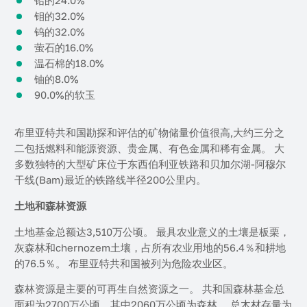
钼的32.0%
钨的32.0%
萤石的16.0%
温石棉的18.0%
铀的8.0%
90.0%的软玉
布里亚特共和国勘探和评估的矿物储量价值很高,大约三分之
二包括燃料和能源资源、贵金属、有色金属和稀有金属。 大
多数独特的大型矿床位于东西伯利亚铁路和贝加尔湖-阿穆尔
干线(Bam)最近的铁路线半径200公里内。
土地和森林资源
土地基金总额达3,510万公顷。 最具农业意义的土壤是板栗，
灰森林和chernozem土壤，占所有农业用地的56.4％和耕地
的76.5％。 布里亚特共和国被列为危险农业区。
森林资源是主要的可再生自然资源之一。 共和国森林基金总
面积为2700万公顷，其中2060万公顷为森林。 总木材存量为