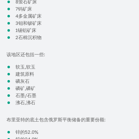
8萤石矿床
7钨矿床
4多金属矿床
3钼和铍矿床
1锡铝矿床
2石棉沉积物
该地区还包括一些:
软玉,软玉
建筑原料
磷灰石
磷矿,磷矿
石墨/石墨
沸石,沸石
布里亚特的底土包含俄罗斯平衡储备的重要份额:
锌的52.0%
铅的24.0%