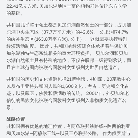
22.41亿立方米. 贝加尔湖地区丰富的植物群是传统东方医学
的基础。
共和国几乎整个领土都是贝加尔湖自然领土的一部分，占贝加
尔湖中央生态区（37.7万平方米）的42.6%。 公里)和74.7%
的缓冲生态区(163.8万平方米). 公里）。 这就需要执行特别
经济活动制度。 因此，共和国的经济综合体承担着与保护贝
加尔湖独特生态系统相关的重大环境负担。 贝加尔湖和贝加
尔湖自然领土具有特殊的地位，不仅在联邦一级得到承认，而
且在全球范围内被联合国教科文组织列为世界自然遗产。
共和国的历史和文化资源包括21博物馆，4剧院，20宗教中心
以及布里亚特共和国人民的1,600文化，考古，历史和文化古
迹，以及藏医，佛教和萨满教的传统。 2001年，外贝加尔老
信徒的民族文化被联合国教科文组织列入非物质文化遗产名
录。
战略位置
共和国拥有优越的地理位置，有两条联邦铁路线--跨西伯利亚
和贝加尔湖—阿穆尔干线--以及三条联邦公路。 作为俄罗斯与