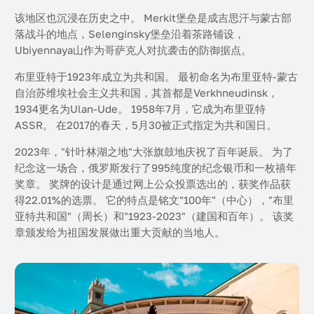
该地区也沉浸在历史之中。 Merkit堡垒是成吉思汗与蒙古部
落战斗的地点，Selenginsky堡垒沿着茶路铺设，
Ubiyennaya山作为哥萨克人对抗袭击的防御据点。
布里亚特于1923年成立为共和国。 最初命名为布里亚特-蒙古
自治苏维埃社会主义共和国，其首都是Verkhneudinsk，
1934更名为Ulan-Ude。 1958年7月，它成为布里亚特
ASSR。 在2017的春天，5月30被正式指定为共和国日。
2023年，"针叶林湖之地"大张旗鼓地庆祝了百年诞辰。 为了
纪念这一场合，俄罗斯发行了995纯度的纪念银币和一枚禧年
奖章。 奖牌的设计是通过网上公众投票选出的，获奖作品获
得22.01%的选票。 它的特点是铭文"100年"（中心），"布里
亚特共和国"（周长）和"1923-2023"（建国和百年）。 该奖
章颁发给为祖国发展做出重大贡献的当地人。