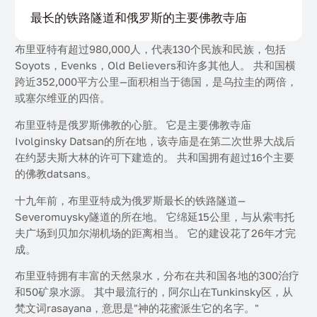
最长的铁路隧道和俄罗斯的主要佛教寺庙
布里亚特有超过980,000人，代表130个民族和民族，包括
Soyots，Evenks，Old Believers和许多其他人。 共和国横
跨近352,000平方公里—面积相当于德国，是乌拉圭的两倍，
或塞尔维亚的四倍。
布里亚特是俄罗斯佛教的心脏。 它是主要佛教寺庙
Ivolginsky Datsan的所在地，该寺庙是在第二次世界大战后
在约瑟夫斯大林的许可下建造的。 共和国拥有超过16个主要
的佛教datsans。
十九年前，布里亚特成为俄罗斯最长的铁路隧道—
Severomuysky隧道的所在地。 它绵延15公里，与从索韦托
夫广场到贝加尔湖机场的距离相当。 它的建设花了26年才完
成。
布里亚特拥有丰富的天然泉水，分布在共和国各地的300治疗
和50矿泉水源。 其中最流行的，阿尔山在Tunkinsky区，从
梵文词rasayana，意思是"神的花蜜派生它的名字。"