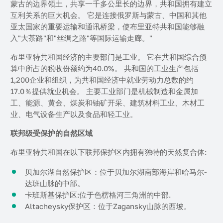
蒙古的边界领土，共享一千多公里长的边界，共和国拥有建立
互利关系的巨大机会。 它是连接俄罗斯与蒙古、中国和其他
亚太国家的重要运输和通讯桥梁，使布里亚特共和国能够融
入"大茶路"和"丝绸之路"等国际运输走廊。"
布里亚特共和国经济的主要部门是工业。 它在共和国综合预
算中所占的税收份额约为40.0%。 共和国的工业生产包括
1,200企业和组织，为共和国经济中就业劳动力总数的约
17.0％提供就业机会。 主要工业部门是机械制造和金属加
工、能源、黄金、煤炭和铀矿开采、建筑材料工业、木材工
业、电气设备生产以及食品和轻工业。
联邦级受保护的自然区域
布里亚特共和国在以下联邦保护区内拥有独特的天然复合体:
贝加尔湖自然保护区：位于贝加尔湖南部海岸和哈马尔-
达班山脉的中部。
卡班斯基保护区:位于色楞格河三角洲的中部.
Altacheysky保护区：位于Zagansky山脉的西坡。