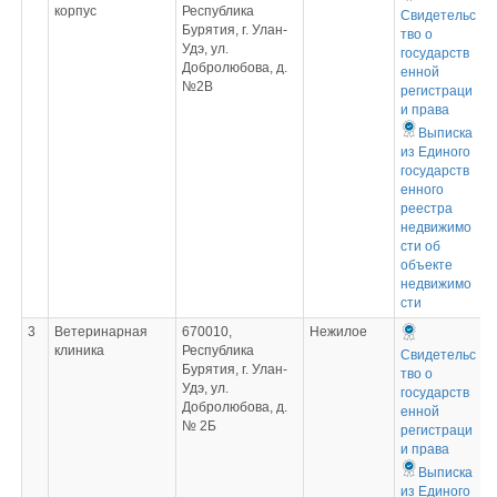
корпус
Республика
Свидетельс
Бурятия, г. Улан-
тво о
Удэ, ул.
государств
Добролюбова, д.
енной
№2В
регистраци
и права
Выписка
из Единого
государств
енного
реестра
недвижимо
сти об
объекте
недвижимо
сти
3
Ветеринарная
670010,
Нежилое
клиника
Республика
Свидетельс
Бурятия, г. Улан-
тво о
Удэ, ул.
государств
Добролюбова, д.
енной
№ 2Б
регистраци
и права
Выписка
из Единого