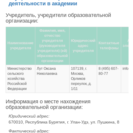
деятельности в академии
Учредитель, учредители образовательной
организации:
Фамилия, имя,
отчество
учредителя
Юридический
Ад
Наименование
Контактные
(руководителя
адрес
элект
учредителя
телефоны
учредителя) (ей)
учредителя
по
образовательной
организации
Министерство
Лут Оксана
107139, г.
8 (495) 607-
info@
сельского
Николаевна
Москва,
80-77
хозяйства
Орликов
Российской
переулок, д.
Федерации
1/11
Информация о месте нахождения
образовательной организации:
Юридический адрес:
670010, Республика Бурятия, г. Улан-Удэ, ул. Пушкина, 8
Фактический адрес: