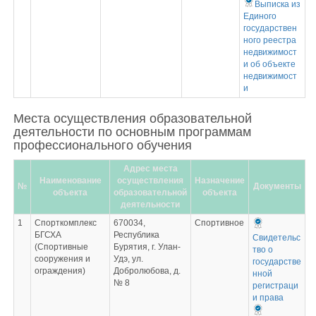
Выписка из
Единого
государствен
ного реестра
недвижимост
и об объекте
недвижимост
и
Места осуществления образовательной
деятельности по основным программам
профессионального обучения
Адрес места
Наименование
осуществления
Назначение
№
Документы
объекта
образовательной
объекта
деятельности
1
Спорткомплекс
670034,
Спортивное
БГСХА
Республика
Свидетельс
(Спортивные
Бурятия, г. Улан-
тво о
сооружения и
Удэ, ул.
государстве
ограждения)
Добролюбова, д.
нной
№ 8
регистраци
и права