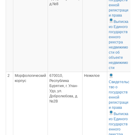
государств
д.№8
енной
регистраци
и права
Выписка
из Единого
государств
енного
реестра
недвижимо
сти об
объекте
недвижимо
сти
2
Морфологический
670010,
Нежилое
корпус
Республика
Свидетельс
Бурятия, г. Улан-
тво о
Удэ, ул.
государств
Добролюбова, д.
енной
№2В
регистраци
и права
Выписка
из Единого
государств
енного
реестра