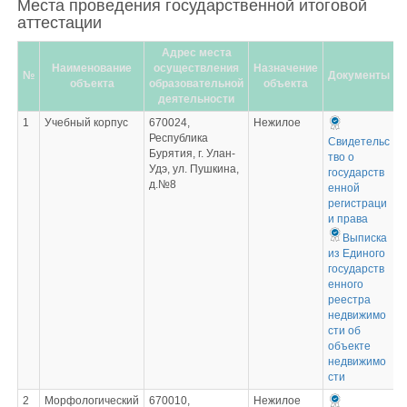
Места проведения государственной итоговой
аттестации
Адрес места
Наименование
осуществления
Назначение
№
Документы
объекта
образовательной
объекта
деятельности
1
Учебный корпус
670024,
Нежилое
Республика
Свидетельс
Бурятия, г. Улан-
тво о
Удэ, ул. Пушкина,
государств
д.№8
енной
регистраци
и права
Выписка
из Единого
государств
енного
реестра
недвижимо
сти об
объекте
недвижимо
сти
2
Морфологический
670010,
Нежилое