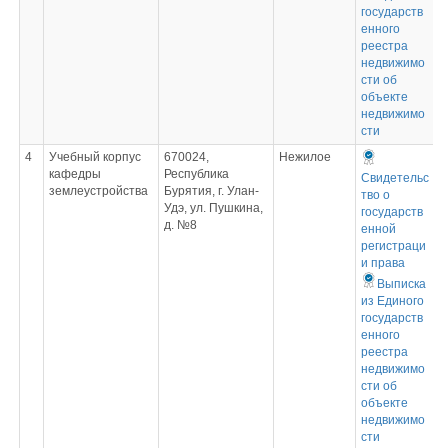
государств
енного
реестра
недвижимо
сти об
объекте
недвижимо
сти
4
Учебный корпус
670024,
Нежилое
кафедры
Республика
Свидетельс
землеустройства
Бурятия, г. Улан-
тво о
Удэ, ул. Пушкина,
государств
д. №8
енной
регистраци
и права
Выписка
из Единого
государств
енного
реестра
недвижимо
сти об
объекте
недвижимо
сти