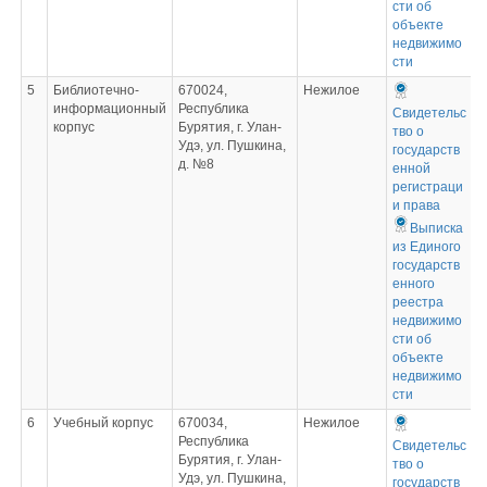
сти об
объекте
недвижимо
сти
5
Библиотечно-
670024,
Нежилое
информационный
Республика
Свидетельс
корпус
Бурятия, г. Улан-
тво о
Удэ, ул. Пушкина,
государств
д. №8
енной
регистраци
и права
Выписка
из Единого
государств
енного
реестра
недвижимо
сти об
объекте
недвижимо
сти
6
Учебный корпус
670034,
Нежилое
Республика
Свидетельс
Бурятия, г. Улан-
тво о
Удэ, ул. Пушкина,
государств