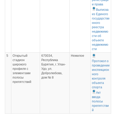
регистраци
и права
Выписка
из Единого
государстве
нного
реестра
недвижимо
сти об
объекте
недвижимо
сти
5
Открытый
670034,
Нежилое
стадион
Республика
Протокол о
широкого
Бурятия, г. Улан-
проведении
профиля с
Удэ, ул.
инспекцион
элементами
Добролюбова,
ного
полосы
дом № 8
контроля
препятствий
объекта
спорта
Акт
ввода
полосы
препятстви
й