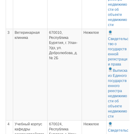
недвижимо
сти об
объекте
недвижимо
сти
3
Ветеринарная
670010,
Нежилое
клиника
Республика
Свидетельс
Бурятия, г. Улан-
тво о
Удэ, ул.
государств
Добролюбова, д.
енной
№ 2Б
регистраци
и права
Выписка
из Единого
государств
енного
реестра
недвижимо
сти об
объекте
недвижимо
сти
4
Учебный корпус
670024,
Нежилое
кафедры
Республика
Свидетельс