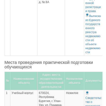
д. № 8А
енной
регистраци
и права
Выписка
из Единого
государств
енного
реестра
недвижимо
сти об
объекте
недвижимо
сти
Места проведения практической подготовки
обучающихся
Адрес места
Наименование
осуществления
Назначение
№
Документы
объекта
образовательной
объекта
деятельности
1
Учебный корпус
670024,
Нежилое
Республика
Свидетельс
Бурятия, г. Улан-
тво о
Удэ, ул. Пушкина,