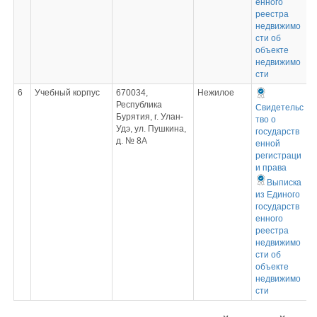
енного
реестра
недвижимо
сти об
объекте
недвижимо
сти
6
Учебный корпус
670034,
Нежилое
Республика
Свидетельс
Бурятия, г. Улан-
тво о
Удэ, ул. Пушкина,
государств
д. № 8А
енной
регистраци
и права
Выписка
из Единого
государств
енного
реестра
недвижимо
сти об
объекте
недвижимо
сти