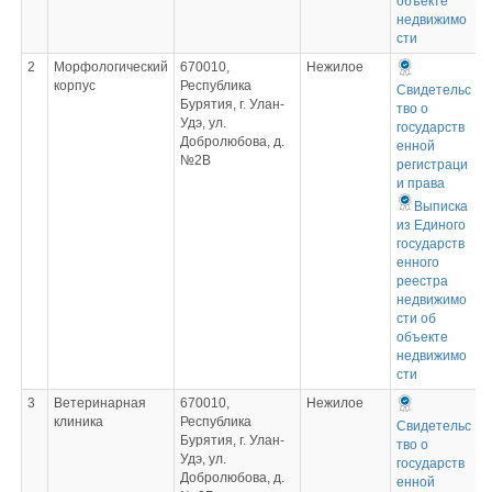
объекте
недвижимо
сти
2
Морфологический
670010,
Нежилое
корпус
Республика
Свидетельс
Бурятия, г. Улан-
тво о
Удэ, ул.
государств
Добролюбова, д.
енной
№2В
регистраци
и права
Выписка
из Единого
государств
енного
реестра
недвижимо
сти об
объекте
недвижимо
сти
3
Ветеринарная
670010,
Нежилое
клиника
Республика
Свидетельс
Бурятия, г. Улан-
тво о
Удэ, ул.
государств
Добролюбова, д.
енной