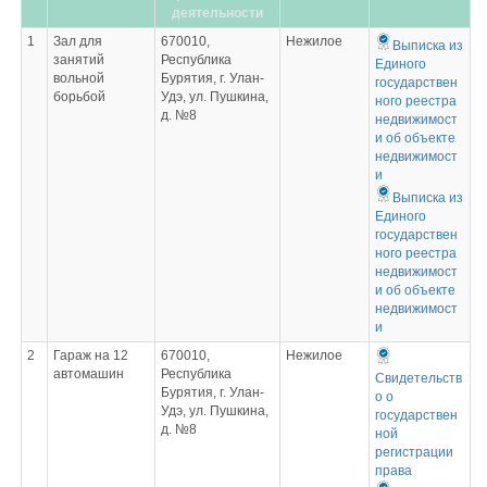
деятельности
1
Зал для
670010,
Нежилое
Выписка из
занятий
Республика
Единого
вольной
Бурятия, г. Улан-
государствен
борьбой
Удэ, ул. Пушкина,
ного реестра
д. №8
недвижимост
и об объекте
недвижимост
и
Выписка из
Единого
государствен
ного реестра
недвижимост
и об объекте
недвижимост
и
2
Гараж на 12
670010,
Нежилое
автомашин
Республика
Свидетельств
Бурятия, г. Улан-
о о
Удэ, ул. Пушкина,
государствен
д. №8
ной
регистрации
права