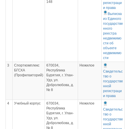
148
регистраци
и права
Выписка
из Единого
государстве
нного
реестра
недвижимо
сти об
объекте
недвижимо
сти
3
Спорткомплекс
670034,
Нежилое
БГСХА
Республика
Свидетельс
(Профилакторий)
Бурятия, г. Улан-
тво о
Удэ, ул.
государстве
Добролюбова, д.
нной
№ 8
регистраци
и права
4
Учебный корпус
670034,
Нежилое
Республика
Свидетельс
Бурятия, г. Улан-
тво о
Удэ, ул.
государстве
Добролюбова, д.
нной
№ 8