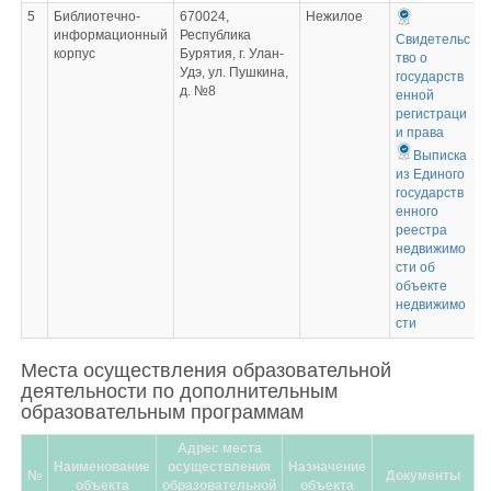
5
Библиотечно-
670024,
Нежилое
информационный
Республика
Свидетельс
корпус
Бурятия, г. Улан-
тво о
Удэ, ул. Пушкина,
государств
д. №8
енной
регистраци
и права
Выписка
из Единого
государств
енного
реестра
недвижимо
сти об
объекте
недвижимо
сти
Места осуществления образовательной
деятельности по дополнительным
образовательным программам
Адрес места
Наименование
осуществления
Назначение
№
Документы
объекта
образовательной
объекта