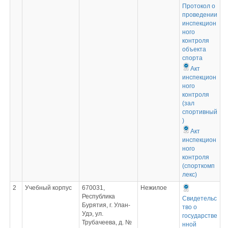
Протокол о
проведении
инспекцион
ного
контроля
объекта
спорта
Акт
инспекцион
ного
контроля
(зал
спортивный
)
Акт
инспекцион
ного
контроля
(спорткомп
лекс)
2
Учебный корпус
670031,
Нежилое
Республика
Свидетельс
Бурятия, г. Улан-
тво о
Удэ, ул.
государстве
Трубачеева, д. №
нной