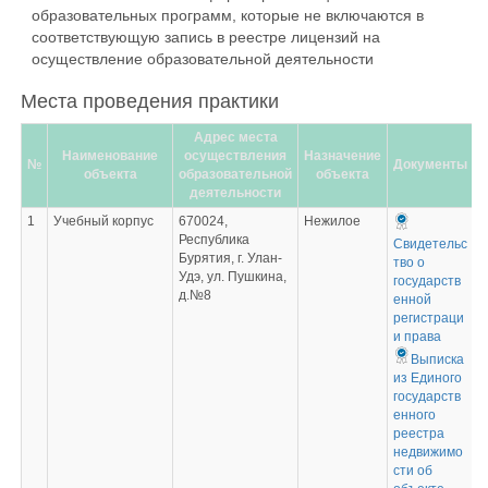
образовательных программ, которые не включаются в
соответствующую запись в реестре лицензий на
осуществление образовательной деятельности
Места проведения практики
Адрес места
Наименование
осуществления
Назначение
№
Документы
объекта
образовательной
объекта
деятельности
1
Учебный корпус
670024,
Нежилое
Республика
Свидетельс
Бурятия, г. Улан-
тво о
Удэ, ул. Пушкина,
государств
д.№8
енной
регистраци
и права
Выписка
из Единого
государств
енного
реестра
недвижимо
сти об