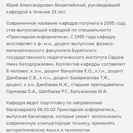
Юрий Александрович Византийский, руководивший
кафедрой в течение 13 лет.
Современное название кафедра получила в 2005 году,
став выпускающей кафедрой по специальности
«Прикладная информатика». С 1995 года кафедру
возглавляет к.ф.-м.н., доцент выпускник физико-
математического факультета Бурятского
государственного педагогического института Садуев
Нима Батодоржиевич. Коллектив кафедры составляет
8 человек: к.э.н., доцент Ванзатова Е.О., к.т.н., доцент
Дамбаева С.В., к.п.н., доцент Базаржапова Т.Ж.,
доцент, к.э.н. Дамбаева И.Ж., старшие преподаватели
Гармаева О.А., Шалбаева Р.Г., Бальжанова Ю.В.
Кафедра ведет подготовку по направлению
бакалавриата 09.03.03 Прикладная информатика.,
выпуская бакалавров, которые умеют использовать
современную компьютерную технику, применять
алгоритмические языки и технологии