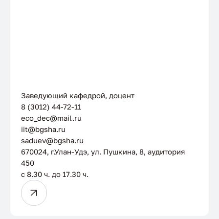
Заведующий кафедрой, доцент
Садуев Нима Батодоржиевич
8 (3012) 44-72-11
eco_dec@mail.ru
iit@bgsha.ru
saduev@bgsha.ru
670024, г.Улан-Удэ, ул. Пушкина, 8, аудитория
450
с 8.30 ч. до 17.30 ч.