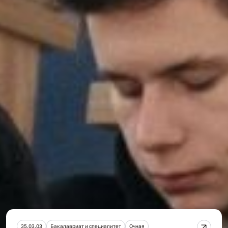
"Абитуриенту"
не позднее 20 января года приема на обучение
не позднее чем за 5 месяцев до начала
зачисления на платные места
начиная со дня начала приема документов,
необходимых для поступления
ьные програм
35.03.03
Бакалавриат и специалитет
Очная