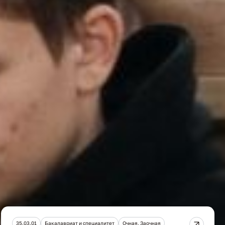
не позднее 10 апреля
не позднее 1 июня
Дополнительная информация
мы
35.03.01
Бакалавриат и специалитет
Очная, Заочная