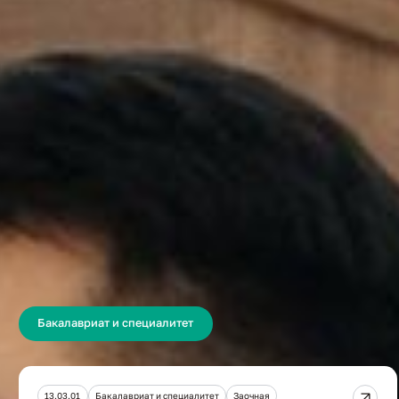
План приема
Подать документы
Вступительные испытания
Списки поступающих
Общежития
Стоимость обучения
Образовател
Бакалавриат и специалитет
13.03.01
Бакалавриат и специалитет
Заочная