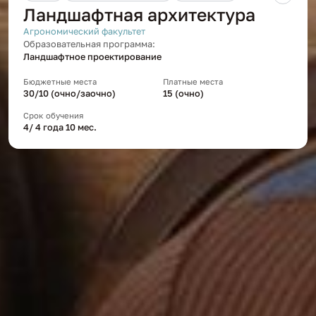
Ландшафтная архитектура
Агрономический факультет
Образовательная программа:
Ландшафтное проектирование
Бюджетные места
Платные места
30/10 (очно/заочно)
15 (очно)
Срок обучения
4/ 4 года 10 мес.
БГ