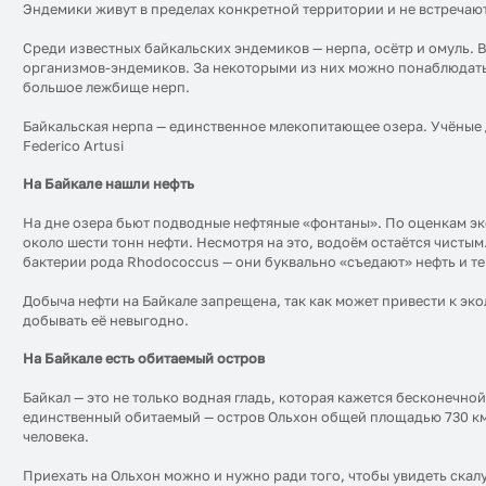
Эндемики живут в пределах конкретной территории и не встречают
Среди известных байкальских эндемиков — нерпа, осётр и омуль. В
организмов-эндемиков. За некоторыми из них можно понаблюдать 
большое лежбище нерп.
Байкальская нерпа — единственное млекопитающее озера. Учёные до
Federico Artusi
На Байкале нашли нефть
На дне озера бьют подводные нефтяные «фонтаны». По оценкам эк
около шести тонн нефти. Несмотря на это, водоём остаётся чист
бактерии рода Rhodococcus — они буквально «съедают» нефть и тем
Добыча нефти на Байкале запрещена, так как может привести к эк
добывать её невыгодно.
На Байкале есть обитаемый остров
Байкал — это не только водная гладь, которая кажется бесконечно
единственный обитаемый — остров Ольхон общей площадью 730 км²
человека.
Приехать на Ольхон можно и нужно ради того, чтобы увидеть скал