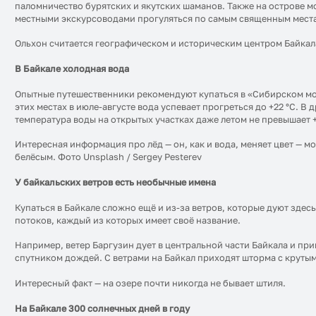
паломничество бурятских и якутских шаманов. Также на острове м
местными экскурсоводами прогуляться по самым священным места
Ольхон считается географическом и историческим центром Байкала
В Байкале холодная вода
Опытные путешественники рекомендуют купаться в «Сибирском море
этих местах в июле-августе вода успевает прогреться до +22 °C. В 
температура воды на открытых участках даже летом не превышает +
Интересная информация про лёд — он, как и вода, меняет цвет — 
белёсым. Фото Unsplash / Sergey Pesterev
У байкальских ветров есть необычные имена
Купаться в Байкале сложно ещё и из-за ветров, которые дуют зде
потоков, каждый из которых имеет своё название.
Например, ветер Баргузин дует в центральной части Байкала и при
спутником дождей. С ветрами на Байкал приходят шторма с крутым
Интересный факт — на озере почти никогда не бывает штиля.
На Байкале 300 солнечных дней в году