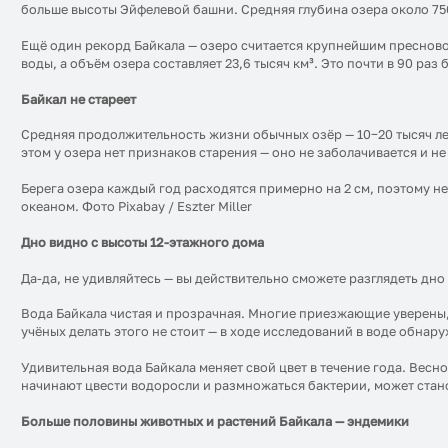
больше высоты Эйфелевой башни. Средняя глубина озера около 75
Ещё один рекорд Байкала — озеро считается крупнейшим преснов
воды, а объём озера составляет 23,6 тысяч км³. Это почти в 90 ра
Байкал не стареет
Средняя продолжительность жизни обычных озёр — 10−20 тысяч лет.
этом у озера нет признаков старения — оно не заболачивается и не
Берега озера каждый год расходятся примерно на 2 см, поэтому не
океаном. Фото Pixabay / Eszter Miller
Дно видно с высоты 12-этажного дома
Да-да, не удивляйтесь — вы действительно сможете разглядеть дно 
Вода Байкала чистая и прозрачная. Многие приезжающие уверены,
учёных делать этого не стоит — в ходе исследований в воде обнар
Удивительная вода Байкала меняет свой цвет в течение года. Весно
начинают цвести водоросли и размножаться бактерии, может стан
Больше половины животных и растений Байкала — эндемики