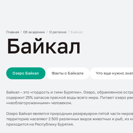
Главная
Об академии
О регионе
Байкал
Байкал
Озеро Байкал
Факты о Байкале
Что еще нужно зна
Байкал – это «гордость и гимн Бурятии». Озеро, обрамленное ос
содержит 25% запасов пресной воды всего мира. Питают озеро рек
«необлагороженными» человеком.
Озеро Байкал является природным резервуаром пятой части миро
территорию населяют 2 500 различных видов животных и рыб, из к
приходится на Республику Бурятия.