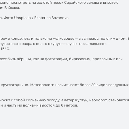
ожно посмотреть на золотой песок Сарайского залива и вместе с
м Байкала.
. Фото Unsplash / Ekaterina Sazonova
» в конце лета и только на мелководье — в заливах с пологим дном. 
другие части озера с целью окунуться лучше не заглядывать —
15 °C.
может быть чёрным, как на фотографии, бирюзовым, прозрачным или
сь круглогодично. Метеорологи насчитывают более 30 видов воздушных
носит с собой солнечную погоду, а ветер Култук, наоборот, становитс
и и частыми волнами высотой до 6 метров.