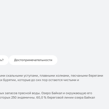
ть?
Достопримечательности
трыми скальными уступами, плавными холмами, песчаными берегами
и Бурятии, которые до сих пор остаются чистыми и
вых запасов пресной воды. Озеро Байкал и окружающую его
оторых 250 эндемичны. 60,0 % береговой линии озера Байкал