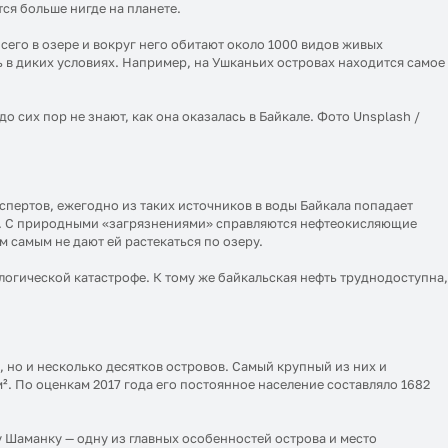
ся больше нигде на планете.
сего в озере и вокруг него обитают около 1000 видов живых
в диких условиях. Например, на Ушканьих островах находится самое
 сих пор не знают, как она оказалась в Байкале. Фото Unsplash /
спертов, ежегодно из таких источников в воды Байкала попадает
ым. С природными «загрязнениями» справляются нефтеокисляющие
 самым не дают ей растекаться по озеру.
ологической катастрофе. К тому же байкальская нефть труднодоступна
й, но и несколько десятков островов. Самый крупный из них и
. По оценкам 2017 года его постоянное население составляло 1682
у Шаманку — одну из главных особенностей острова и место