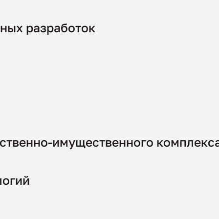
ных разработок
йственно-имущественного комплекс
логий