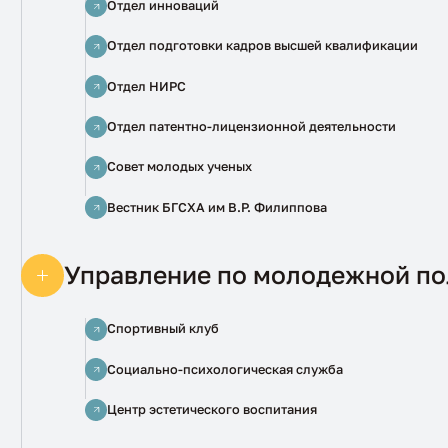
Отдел инноваций
Отдел подготовки кадров высшей квалификации
Отдел НИРС
Отдел патентно-лицензионной деятельности
Совет молодых ученых
Вестник БГСХА им В.Р. Филиппова
Управление по молодежной пол
Спортивный клуб
Социально-психологическая служба
Центр эстетического воспитания