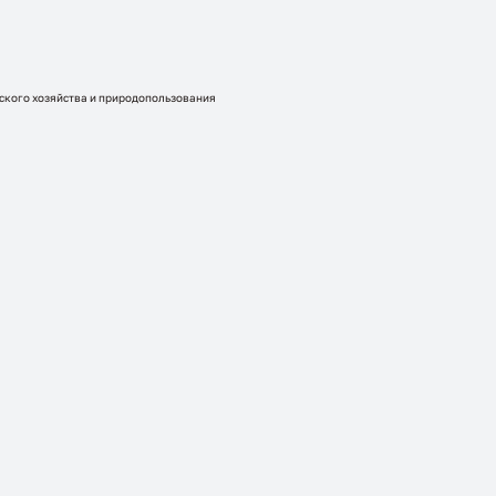
кого хозяйства и природопользования
я