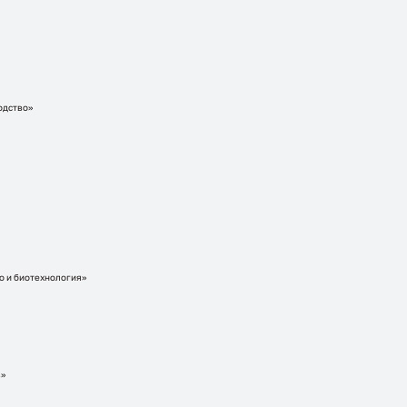
одство»
о и биотехнология»
в»