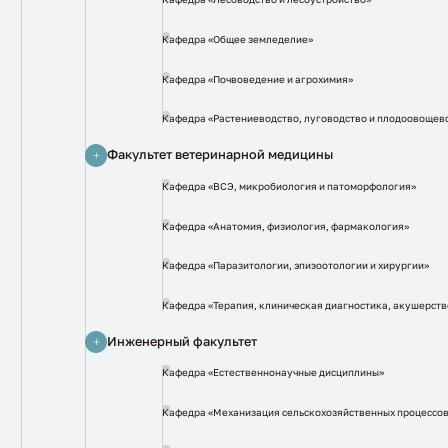
Кафедра «Общее земледелие»
Кафедра «Почвоведение и агрохимия»
Кафедра «Растениеводство, луговодство и плодоовощев
Факультет ветеринарной медицины
Кафедра «ВСЭ, микробиология и патоморфология»
Кафедра «Анатомия, физиология, фармакология»
Кафедра «Паразитологии, эпизоотологии и хирургии»
Кафедра «Терапия, клиническая диагностика, акушерств
Инженерный факультет
Кафедра «Естественнонаучные дисциплины»
Кафедра «Механизация сельскохозяйственных процессо