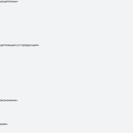
дисциплины»
дартизации с/х продукции»
 экономике»
ризм»