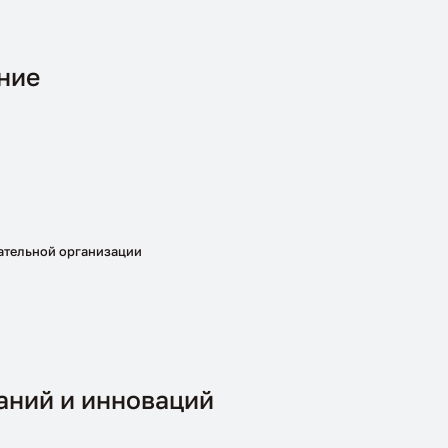
ние
вательной организации
аний и инноваций