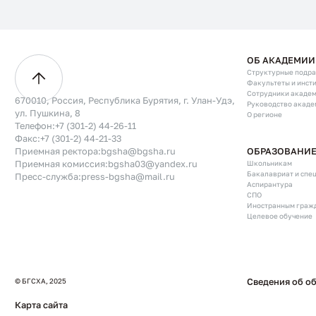
ОБ АКАДЕМИИ
Структурные подр
Факультеты и инст
Сотрудники акаде
670010, Россия, Республика Бурятия, г. Улан-Удэ,
Руководство акаде
ул. Пушкина, 8
О регионе
Телефон:
+7 (301-2) 44-26-11
Факс:
+7 (301-2) 44-21-33
ОБРАЗОВАНИ
Приемная ректора:
bgsha@bgsha.ru
Школьникам
Приемная комиссия:
bgsha03@yandex.ru
Бакалавриат и спе
Пресс-служба:
press-bgsha@mail.ru
Аспирантура
СПО
Иностранным граж
Целевое обучение
© БГСХА, 2025
Сведения об о
Карта сайта