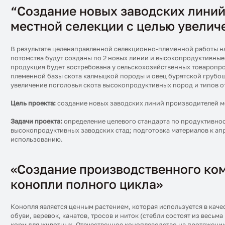
“Создание новых заводских линий 
местной селекции с целью увелич
В результате целенаправленной селекционно-племенной работы на
потомства будут созданы по 2 новых линии и высокопродуктивные 
продукция будет востребована у сельскохозяйственных товаропро
племенной базы скота калмыцкой породы и овец бурятской грубош
увеличение поголовья скота высокопродуктивных пород и типов о
Цель проекта:
создание новых заводских линий производителей ме
Задачи проекта:
определение целевого стандарта по продуктивнос
высокопродуктивных заводских стад; подготовка материалов к ап
использованию.
«Создание производственного ком
конопли полного цикла»
Конопля является ценным растением, которая используется в каче
обуви, веревок, канатов, тросов и ниток (стебли состоят из весь
корм для животных. Отечественное коноплеводство на протяжении