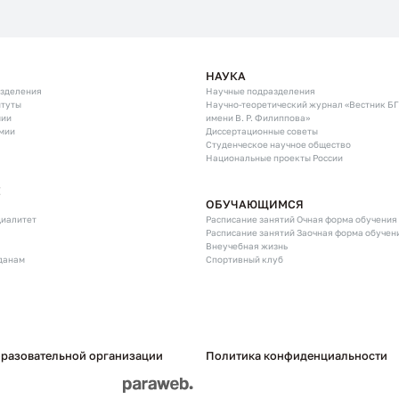
НАУКА
азделения
Научные подразделения
итуты
Научно-теоретический журнал «Вестник Б
мии
имени В. Р. Филиппова»
мии
Диссертационные советы
Студенческое научное общество
Национальные проекты России
Е
ОБУЧАЮЩИМСЯ
циалитет
Расписание занятий Очная форма обучения
Расписание занятий Заочная форма обучен
Внеучебная жизнь
данам
Спортивный клуб
бразовательной организации
Политика конфиденциальности