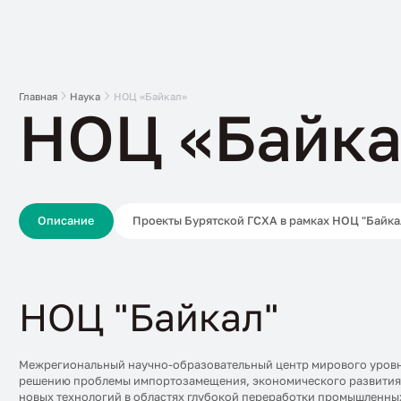
Главная
Наука
НОЦ «Байкал»
НОЦ «Байка
Описание
Проекты Бурятской ГСХА в рамках НОЦ "Байка
НОЦ "Байкал"
Межрегиональный научно-образовательный центр мирового уровня
решению проблемы импортозамещения, экономического развития И
новых технологий в областях глубокой переработки промышленных