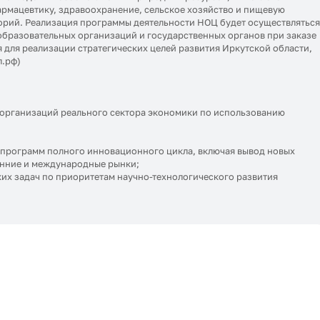
армацевтику, здравоохранение, сельское хозяйство и пищевую
орий. Реализация программы деятельности НОЦ будет осуществлятьс
образовательных организаций и государственных органов при заказе
 для реализации стратегических целей развития Иркутской области,
л.рф)
 организаций реального сектора экономики по использованию
) программ полного инновационного цикла, включая вывод новых
енние и международные рынки;
их задач по приоритетам научно-технологического развития