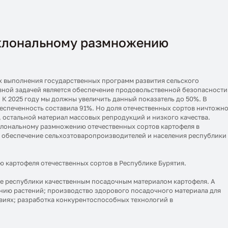
оклональному размножению
”
х выполнения государственных программ развития сельского
вной задачей является обеспечение продовольственной безопасности
. К 2025 году мы должны увеличить данный показатель до 50%. В
Обеспеченность составила 91%. Но доля отечественных сортов ничтожн
, остальной материал массовых репродукций и низкого качества.
клональному размножению отечественных сортов картофеля в
т обеспечение сельхозтоваропроизводителей и населения республики
картофеля отечественных сортов в Республике Бурятия.
е республики качественным посадочным материалом картофеля. А
нию растений; производство здорового посадочного материала для
виях; разработка конкурентоспособных технологий в