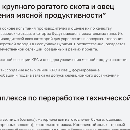
крупного рогатого скота и овец
ения мясной продуктивности”
 основе испытания производителей и оценке их по качеству
заводские стада, в которых будут выведены желательные типы. Их
изводителей всех категорий для укрепления и совершенствования
ерстной породы в Республике Бурятия. Соответственно, ожидается
течественной селекции, созданных в рамках проекта.
стной селекции КРС и овец для увеличения мясной продуктивности.
ти; создание новых линий КРС и овец, формирование
робации и подача заявки на допуск селекционного достижения к
плекса по переработке техническо
стве: пищи (семена), материала для изготовления бумаги, одежды,
ма прочных волокон), конопляного масла. Конопляный жмых – ценный
 столетий являлось ведущим в мире, обеспечивая занятость сельског