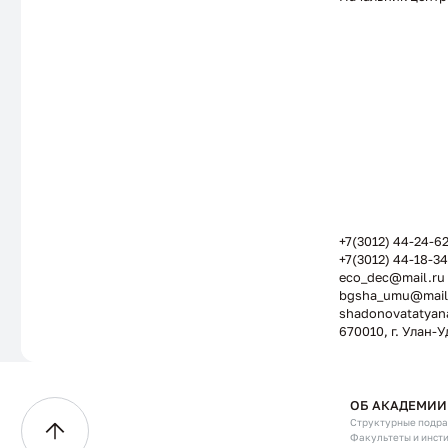
+7(3012) 44-24-6
+7(3012) 44-18-3
eco_dec@mail.ru
bgsha_umu@mail
shadonovatatyan
670010, г. Улан-У
Шадонова Татьяна
ОБ АКАДЕМИИ
Михайловна
Структурные подр
Факультеты и инст