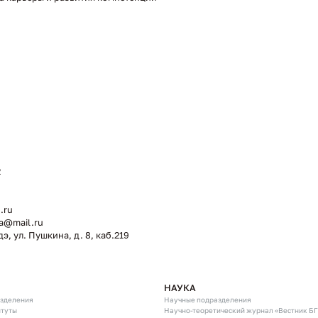
2
4
.ru
a@mail.ru
дэ, ул. Пушкина, д. 8, каб.219
НАУКА
азделения
Научные подразделения
итуты
Научно-теоретический журнал «Вестник Б