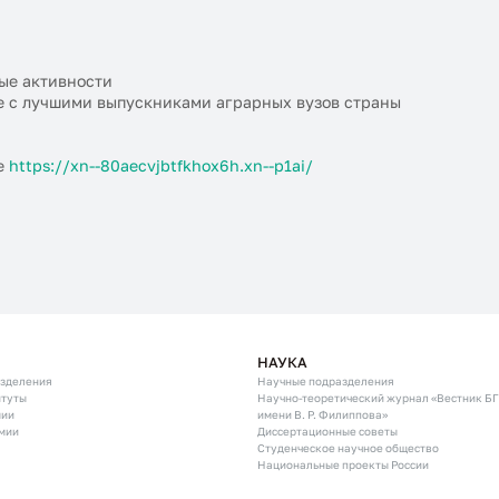
ные активности
е с лучшими выпускниками аграрных вузов страны
те
https://xn--80aecvjbtfkhox6h.xn--p1ai/
НАУКА
азделения
Научные подразделения
итуты
Научно-теоретический журнал «Вестник Б
мии
имени В. Р. Филиппова»
мии
Диссертационные советы
Студенческое научное общество
Национальные проекты России