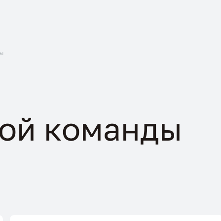
ы
ной команды