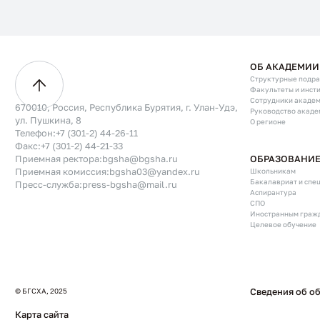
ОБ АКАДЕМИИ
Структурные подр
Факультеты и инст
Сотрудники акаде
670010, Россия, Республика Бурятия, г. Улан-Удэ,
Руководство акаде
ул. Пушкина, 8
О регионе
Телефон:
+7 (301-2) 44-26-11
Факс:
+7 (301-2) 44-21-33
ОБРАЗОВАНИ
Приемная ректора:
bgsha@bgsha.ru
Школьникам
Приемная комиссия:
bgsha03@yandex.ru
Бакалавриат и спе
Пресс-служба:
press-bgsha@mail.ru
Аспирантура
СПО
Иностранным граж
Целевое обучение
© БГСХА, 2025
Сведения об о
Карта сайта