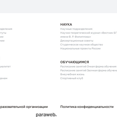
НАУКА
азделения
Научные подразделения
итуты
Научно-теоретический журнал «Вестник Б
мии
имени В. Р. Филиппова»
мии
Диссертационные советы
Студенческое научное общество
Национальные проекты России
Е
ОБУЧАЮЩИМСЯ
циалитет
Расписание занятий Очная форма обучения
Расписание занятий Заочная форма обучен
Внеучебная жизнь
данам
Спортивный клуб
бразовательной организации
Политика конфиденциальности