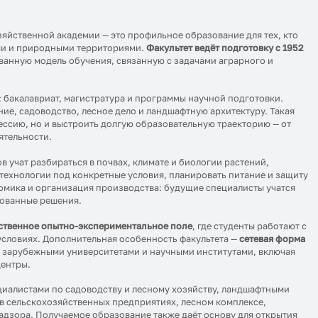
яйственной академии — это профильное образование для тех, кто
ами и природными территориями.
Факультет ведёт подготовку с 1952
ванную модель обучения, связанную с задачами аграрного и
: бакалавриат, магистратура и программы научной подготовки.
е, садоводство, лесное дело и ландшафтную архитектуру. Такая
ессию, но и выстроить долгую образовательную траекторию — от
ятельности.
в учат разбираться в почвах, климате и биологии растений,
 технологии под конкретные условия, планировать питание и защиту
номика и организация производства: будущие специалисты учатся
нованные решения.
бственное опытно-экспериментальное поле
, где студенты работают с
условиях. Дополнительная особенность факультета —
сетевая форма
 и зарубежными университетами и научными институтами, включая
центры.
циалистами по садоводству и лесному хозяйству, ландшафтными
в сельскохозяйственных предприятиях, лесном комплексе,
адзора. Получаемое образование также даёт основу для открытия