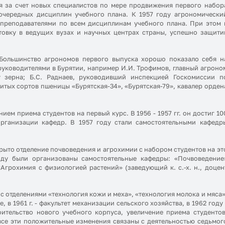
я за счет новых специалистов по мере продвижения первого набор
 очередных дисциплин учебного плана. К 1957 году агрономически
преподавателями по всем дисциплинам учебного плана. При этом 
овку в ведущих вузах и научных центрах страны, успешно защити
 Большинство агрономов первого выпуска хорошо показало себя н
руководителями в Бурятии, например И.И. Трофимов, главный агроно
у зерна; Б.С. Раднаев, руководивший инспекцией Госкомиссии п
итых сортов пшеницы «Бурятская-34», «Бурятская-79», кавалер орден
ем приема студентов на первый курс. В 1956 - 1957 гг. он достиг 10
организации кафедр. В 1957 году стали самостоятельными кафедр
рыто отделение почвоведения и агрохимии с набором студентов на эт
году были организованы самостоятельные кафедры: «Почвоведение
«Агрохимия с физиологией растений» (заведующий к. с.-х. н., доцен
т с отделениями «технология кожи и меха», «технология молока и мяса»
в 1961 г. - факультет механизации сельского хозяйства, в 1962 году 
оительство нового учебного корпуса, увеличение приема студентов
все эти положительные изменения связаны с деятельностью седьмог