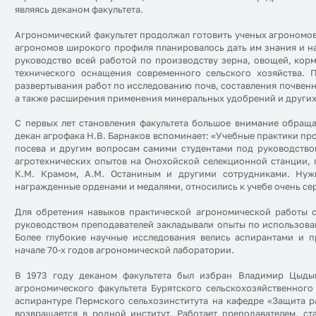
являясь деканом факультета.
Агрономический факультет продолжал готовить ученых агрономо
агрономов широкого профиля планировалось дать им знания и на
руководство всей работой по производству зерна, овощей, корм
технического оснащения современного сельского хозяйства. 
развертывания работ по исследованию почв, составления почвенн
а также расширения применения минеральных удобрений и других
С первых лет становления факультета большое внимание обращ
декан агрофака Н.В. Барнаков вспоминает: «Учебные практики про
посева и другим вопросам самими студентами под руководством
агротехнических опытов на Онохойской селекционной станции, г
К.М. Крамом, A.M. Останиным и другими сотрудниками. Нужн
награжденные орденами и медалями, относились к учебе очень сер
Для обретения навыков практической агрономической работы с
руководством преподавателей закладывали опыты по использова
Более глубокие научные исследования велись аспирантами и 
начале 70-х годов агрономической лаборатории.
В 1973 году деканом факультета был избран Владимир Цыды
агрономического факультета Бурятского сельскохозяйственного
аспирантуре Пермского сельхозинститута на кафедре «Защита р
возвращается в родной институт. Работает преподавателем, с