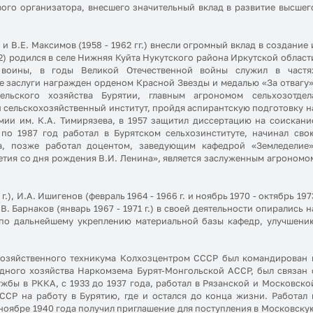
ого организатора, внесшего значительный вклад в развитие высшег
 и В.Е. Максимов (1958 - 1962 гг.) внесли огромный вклад в создание 
2) родился в селе Нижняя Куйта Нукутского района Иркутской област
й воины, в годы Великой Отечественной войны служил в частя
е заслуги награжден орденом Красной Звезды и медалью «За отвагу»
льского хозяйства Бурятии, главным агрономом сельхозотдел
 сельскохозяйственный институт, пройдя аспирантскую подготовку н
ии им. К.А. Тимирязева, в 1957 защитил диссертацию на соискани
 по 1987 год работал в Бурятском сельхозинституте, начинал сво
ва, позже работал доцентом, заведующим кафедрой «Земледелие»
етия со дня рождения В.И. Ленина», является заслуженным агрономо
.), И.А. Ишигенов (февраль 1964 - 1966 г. и ноябрь 1970 - октябрь 197
В. Барнаков (январь 1967 - 1971 г.) в своей деятельности опирались н
у по дальнейшему укреплению материальной базы кафедр, улучшени
хозяйственного техникума Колхозцентром СССР был командирован 
одного хозяйства Наркомзема Бурят-Монгольской АССР, был связан 
жбы в РККА, с 1933 до 1937 года, работал в Рязанской и Московско
СР на работу в Бурятию, где и остался до конца жизни. Работал 
ноябре 1940 года получил приглашение для поступления в Московску