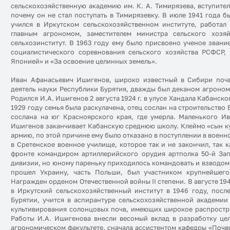
сельскохозяйственную академию им. К. А. Тимирязева, вступите
почему он не стал поступать в Тимирязевку. В июле 1941 года 
учился в Иркутском сельскохозяйственном институте, работал
главным агрономом, заместителем министра сельского хозя
сельхозинститут. В 1963 году ему было присвоено ученое зван
социалистического соревнования сельского хозяйства РСФСР,
Японией» и «За освоение целинных земель».
Иван Афанасьевич Ишигенов, широко известный в Сибири почв
деятель науки Республики Бурятия, дважды был деканом агроно
Родился И.А. Ишигенов 2 августа 1924 г. в улусе Хандала Кабанск
1929 году семья была раскулачена, отец сослан на строительство 
сослана на юг Красноярского края, где умерла. Маленького Ив
Ишигенов заканчивает Кабанскую среднюю школу. Клеймо «сын кул
армию, по этой причине ему было отказано в поступлении в военн
в Сретенское военное училище, которое так и не закончил, так 
фронте командиром артиллерийского орудия артполка 50-й За
дивизии, но юному пареньку приходилось командовать и взводом,
прошел Украину, часть Польши, был участником крупнейшег
Награжден орденом Отечественной войны II степени. В августе 194
в Иркутский сельскохозяйственный институт в 1946 году, посл
Бурятии, учится в аспирантуре сельскохозяйственной академии
культивирования солонцовых почв, имеющих широкое распростра
Работы И.А. Ишигенова внесли весомый вклад в разработку цел
агрономическом факультете, сначала ассистентом кафедры «Поч