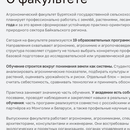
Агрономический факультет Бурятской государственной сельскохоз
планирует профессионально работать с землёй, растениями, лес
года
и за это время сформировал устойчивую практико-ориентиро
природного сектора Байкальского региона.
Сегодня на факультете реализуются
19 образовательных программ
Направления охватывают агрономию, агрохимию и агропочвоведени
структура позволяет студенту не только выбрать конкретную проф
базовой подготовки до исследовательской или управленческой де
Обучение строится вокруг понимания земли как системы.
Студенто
анализировать агрохимические показатели, подбирать культуры и
растений, оценивать урожайность и риски. Отдельный блок — эко
считать себестоимость, сравнивать технологии и принимать обос
Практика занимает значимую часть обучения.
У академии есть со
посевами, проводят наблюдения и закрепляют навыки в реальных 
обучения
: часть программ реализуется совместно с российскими
партнёров из Монголии и Беларуси, а также профильные научные 
Выпускники факультета работают агрономами, агрохимиками, спе
архитекторами, консультантами и инженерами. Они востребованы 
экологических и проектных организациях, органах управления и н