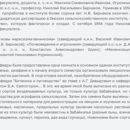
акультета, доцента, к. с.-х.н. Максима Семеновича Иванова. Огромны
с к.с.-х.н., профессор Николай Васильевич Барнаков. Приехав в 195
, проработав в институте более сорока лет. Н.В. Барнаков окончил 
ндидатскую диссертацию в Омском сельскохозяйственном институте, 
во», которую фактически и создал. С октября 1954 года Никола
факультета.
сновы марксизма-ленинизма» (заведующий к.и.н. Василий Иванови
.В. Барнаков); «Почвоведение и агрохимия» (заведующий к.с.-х.н. Д.А
 к. c.-х. н. Константин Александрович Шуин); «Механизаци
нокентий Николаевич Нурминский).
афедры была предоставлена одна комната в основном здании институт
елью, шкафами и к началу второго семестра организовали лекционны
ологии растений. В подготовке занятий, приобретении оборудования 
едра "Ботаника и луговодство" во главе с А.Г. Давыдовым и кафедр
том В.А. Святогором... В это же время мной была выписана из разны
 сортов возделываемых культур, не только культур Забайкалья, но 
дства для агрофаков сельхозвузов. Затем эти семена были высеяны 
стительного материала для демонстрации на лекциях и изучения их н
мовых, масличных, прядильных культур (включая несколько растени
ие из этих культур были неизвестны в Забайкалье (разные льны, южна
лещевина, кунжут, перилла, два вида горчицы). Новинками были сорго