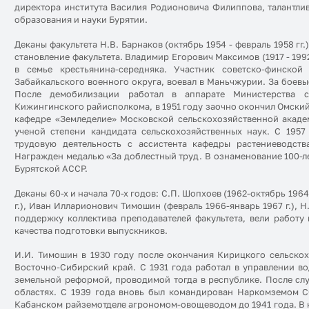
директора института Василия Родионовича Филиппова, талантлив
образования и науки Бурятии.
Деканы факультета Н.В. Барнаков (октябрь 1954 - февраль 1958 гг.)
становление факультета. Владимир Егорович Максимов (1917 - 199
в семье крестьянина-середняка. Участник советско-финско
Забайкальского военного округа, воевал в Маньчжурии. За боевы
После демобилизации работал в аппарате Министерства се
Кижингинского райисполкома, в 1951 году заочно окончил Омский
кафедре «Земледелие» Московской сельскохозяйственной академ
ученой степени кандидата сельскохозяйственных наук. С 1957
трудовую деятельность с ассистента кафедры растениеводст
Награжден медалью «За доблестный труд. В ознаменование 100-л
Бурятской АССР.
Деканы 60-х и начала 70-х годов: С.П. Шопхоев (1962-октябрь 1964 г
г.), Иван Илларионович Тимошин (февраль 1966-январь 1967 г.), Н.
поддержку коллектива преподавателей факультета, вели работ
качества подготовки выпускников.
И.И. Тимошин в 1930 году после окончания Кирицкого сельско
Восточно-Сибирский край. С 1931 года работал в управлении в
земельной реформой, проводимой тогда в республике. После слу
областях. С 1939 года вновь был командирован Наркомземом СС
Кабанском райземотделе агрономом-овощеводом до 1941 года. В 