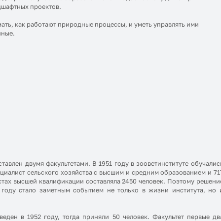
дшафтных проектов.
мать, как работают природные процессы, и уметь управлять ими
нные.
тавлен двумя факультетами. В 1951 году в зооветинституте обучалис
ециалист сельского хозяйства с высшим и средним образованием и 71
стах высшей квалификации составляла 2450 человек. Поэтому решени
 году стало заметным событием не только в жизни института, но 
еден в 1952 году, тогда приняли 50 человек. Факультет первые дв