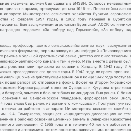
льные экзамены должен был сдавать в БМЗВИ. Осталось неизвестным
был призван в армию, прослужил до мая 1946-го. После войны заочн
 в аппарате Министерства сельского хозяйства Бурятии агрономом
йства (с февраля 1957 года), в 1962 году перешел в Бурятски
ие доцента. Был заслуженным агрономом Бурятской АССР, отличнико
 награжден медалями «За победу над Германией», «За победу на
овед, профессор, доктор сельскохозяйственных наук, заслуженны
мического факультета, первым заведующим кафедрой «Почвоведение»
ого района в большой крестьянской семье. Детство его было тяжелым. 
Беломоро-Балтийского канала и там и умер. Мать вместе с детьми был
ана родственники привезли из ссылки в Хандалу. В 1942 году И.А
ака» преследовало его долгие годы. В 1942 году, во время призыва 
ое училище. Уже из действующей армии он в конце 1942 года поступае
как подал рапорт об отправке на фронт. Воюет на Втором Украинско
порожско-Кировоградской орденов Суворова и Кутузова стрелково
 и батареей, заменяя в бою погибших командиров. Был ранен. С боям
о сражения на Сандомирском плацдарме, форсировал реку Вислу
4 года вновь был ранен, из армии его комиссовали. Поступает учитьс
е окончания работает в аппарате Министерства сельского хозяйств
 им. К.А. Тимирязева, защищает кандидатскую диссертацию на тем
нение в районах освоения целинных земель в Северном Казахстане
инного земледелия. С 1955 года и в течение 40 лет он работает н
воведение и агрохимия», потом доцентом, заведующим, одновременн