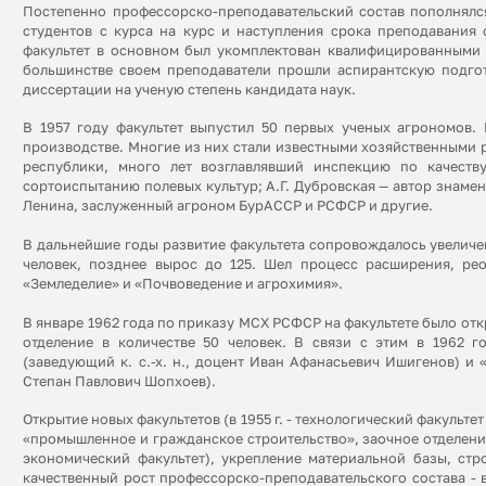
Постепенно профессорско-преподавательский состав пополнялс
студентов с курса на курс и наступления срока преподавания
факультет в основном был укомплектован квалифицированными 
большинстве своем преподаватели прошли аспирантскую подгот
диссертации на ученую степень кандидата наук.
В 1957 году факультет выпустил 50 первых ученых агрономов.
производстве. Многие из них стали известными хозяйственными 
республики, много лет возглавлявший инспекцию по качеств
сортоиспытанию полевых культур; А.Г. Дубровская — автор знамен
Ленина, заслуженный агроном БурАССР и РСФСР и другие.
В дальнейшие годы развитие факультета сопровождалось увеличени
человек, позднее вырос до 125. Шел процесс расширения, ре
«Земледелие» и «Почвоведение и агрохимия».
В январе 1962 года по приказу МСХ РСФСР на факультете было отк
отделение в количестве 50 человек. В связи с этим в 1962 
(заведующий к. с.-х. н., доцент Иван Афанасьевич Ишигенов) и 
Степан Павлович Шопхоев).
Открытие новых факультетов (в 1955 г. - технологический факульте
«промышленное и гражданское строительство», заочное отделение, 
экономический факультет), укрепление материальной базы, стр
качественный рост профессорско-преподавательского состава - 