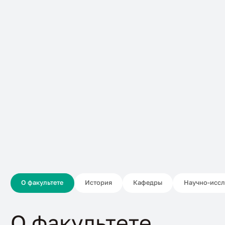
Главная
Об академии
Факультеты и институты
Агрономический факультет
О факультете
История
Кафедры
Научно-иссл
О факультете