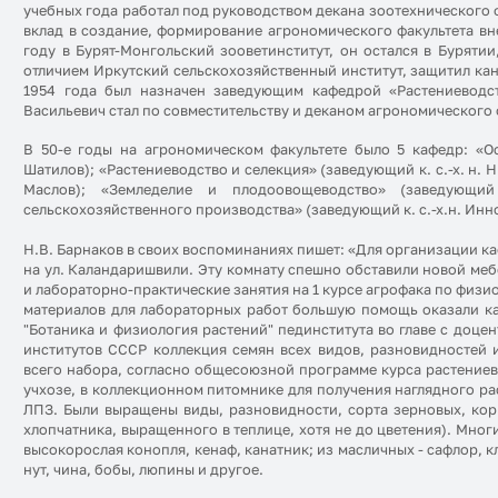
учебных года работал под руководством декана зоотехнического ф
вклад в создание, формирование агрономического факультета вне
году в Бурят-Монгольский зооветинститут, он остался в Бурятии
отличием Иркутский сельскохозяйственный институт, защитил ка
1954 года был назначен заведующим кафедрой «Растениеводст
Васильевич стал по совместительству и деканом агрономического 
В 50-е годы на агрономическом факультете было 5 кафедр: «О
Шатилов); «Растениеводство и селекция» (заведующий к. с.-х. н. Н
Маслов); «Земледелие и плодоовощеводство» (заведующий
сельскохозяйственного производства» (заведующий к. с.-х.н. Ин
Н.В. Барнаков в своих воспоминаниях пишет: «Для организации к
на ул. Каландаришвили. Эту комнату спешно обставили новой меб
и лабораторно-практические занятия на 1 курсе агрофака по физи
материалов для лабораторных работ большую помощь оказали каф
"Ботаника и физиология растений" пединститута во главе с доцен
институтов СССР коллекция семян всех видов, разновидностей и
всего набора, согласно общесоюзной программе курса растениево
учхозе, в коллекционном питомнике для получения наглядного ра
ЛПЗ. Были выращены виды, разновидности, сорта зерновых, кор
хлопчатника, выращенного в теплице, хотя не до цветения). Мног
высокорослая конопля, кенаф, канатник; из масличных - сафлор, к
нут, чина, бобы, люпины и другое.