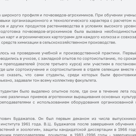
в широкого профиля и почвоведов-агрохимиков. При обучении учены
выки организационного и технологического характера с расчетом н
ов и других продуктов растениеводства в условиях высокого уровн
Подготовка почвоведов-агрохимиков была вызвана необходимость
ых карт и агрохимических картограмм для каждого колхоза и совхоза
 средств химизации в сельскохозяйственном производстве.
алось на проведение учебной и производственной практики. Первы
водились в учхозе, с закладкой опытов по сортоиспытанию, по срока
 преподавателей (после третьего курса) или участием в постановк
де шли сортоизучение и сортоиспытание в отделе селекции вместе 
о сказать, что сами студенты, среди которых были фронтовики
ьезно, задавали тон всему коллективу факультета.
тудентам было выделено опытное поле, где они в течение лета по
нию различных приемов агротехники выращивания основных культур
преподавателями с использованием оборудования организованной 
пович Будажапов. Он был первым деканом из числа выпускнико
 института 1961 года. В.Ц. Будажапов после завершения обучения 
астений и зоология», защиты кандидатской диссертации в 1966 год
таршим преподавателем, доцентом, в 1983 -1996 годы - заведующи