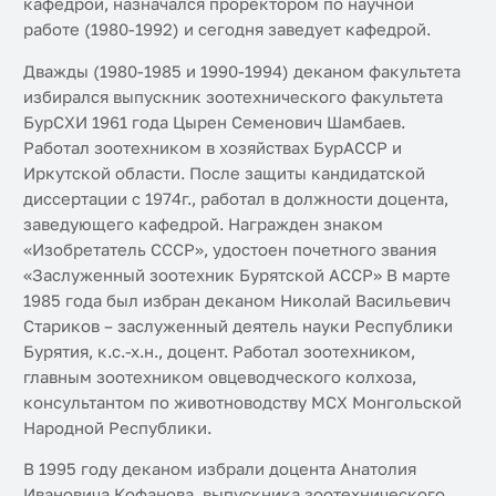
кафедрой, назначался проректором по научной
работе (1980-1992) и сегодня заведует кафедрой.
Дважды (1980-1985 и 1990-1994) деканом факультета
избирался выпускник зоотехнического факультета
БурСХИ 1961 года Цырен Семенович Шамбаев.
Работал зоотехником в хозяйствах БурАССР и
Иркутской области. После защиты кандидатской
диссертации с 1974г., работал в должности доцента,
заведующего кафедрой. Награжден знаком
«Изобретатель СССР», удостоен почетного звания
«Заслуженный зоотехник Бурятской АССР» В марте
1985 года был избран деканом Николай Васильевич
Стариков – заслуженный деятель науки Республики
Бурятия, к.с.-х.н., доцент. Работал зоотехником,
главным зоотехником овцеводческого колхоза,
консультантом по животноводству МСХ Монгольской
Народной Республики.
В 1995 году деканом избрали доцента Анатолия
Ивановича Кофанова, выпускника зоотехнического