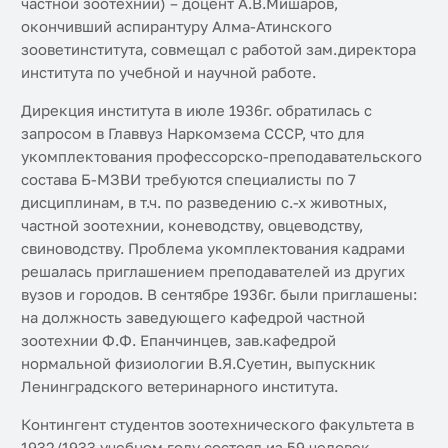
частной зоотехнии) – доцент А.В.Мишаров,
окончивший аспирантуру Алма-Атинского
зооветинститута, совмещал с работой зам.директора
института по учебной и научной работе.
Дирекция института в июле 1936г. обратилась с
запросом в Главвуз Наркомзема СССР, что для
укомплектования профессорско-преподавательского
состава Б-МЗВИ требуются специалисты по 7
дисциплинам, в т.ч. по разведению с.-х животных,
частной зоотехнии, коневодству, овцеводству,
свиноводству. Проблема укомплектования кадрами
решалась приглашением преподавателей из других
вузов и городов. В сентябре 1936г. были приглашены:
на должность заведующего кафедрой частной
зоотехнии Ф.Ф. Епанчинцев, зав.кафедрой
нормальной физиологии В.Я.Суетин, выпускник
Ленинградского ветеринарного института.
Контингент студентов зоотехнического факультета в
1932/1933 учебном году состоял из 59 человек,