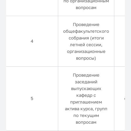
по организационным
вопросам
Проведение
общефакультетского
собрания (итоги
1
4
летней сессии,
организационные
вопросы)
Проведение
заседаний
выпускающих
кафедр с
5
еж
приглашением
актива курса, групп
по текущим
вопросам