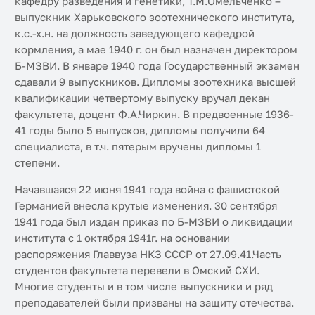
кафедру разведения и генетики, Т.М.Омельченко –
выпускник Харьковского зоотехнического института,
к.с.-х.н. на должность заведующего кафедрой
кормления, а мае 1940 г. он был назначен директором
Б-МЗВИ. В январе 1940 года Государственный экзамен
сдавали 9 выпускников. Дипломы зоотехника высшей
квалификации четвертому выпуску вручал декан
факультета, доцент Ф.А.Чиркин. В предвоенные 1936-
41 годы было 5 выпусков, дипломы получили 64
специалиста, в т.ч. пятерым вручены дипломы 1
степени.
Начавшаяся 22 июня 1941 года война с фашистской
Германией внесла крутые изменения. 30 сентября
1941 года был издан приказ по Б-МЗВИ о ликвидации
института с 1 октября 1941г. на основании
распоряжения Главвуза НКЗ СССР от 27.09.41.Часть
студентов факультета перевели в Омский СХИ.
Многие студенты и в том числе выпускники и ряд
преподавателей были призваны на защиту отечества.