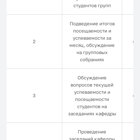
студентов групп
Подведение итогов
посещаемости и
успеваемости за
2
еж
месяц, обсуждение
на групповых
собраниях
Обсуждение
вопросов текущей
успеваемости и
3
еж
посещаемости
студентов на
заседаниях кафедры
Проведение
заседаний кафедры