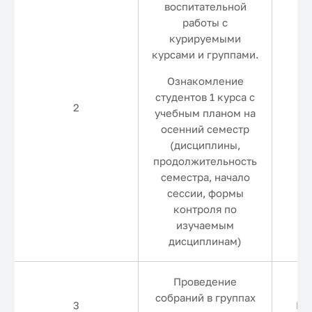
воспитательной
работы с
курируемыми
курсами и группами.
Ознакомление
С
студентов 1 курса с
2
учебным планом на
2-
осенний семестр
(дисциплины,
продолжительность
семестра, начало
сессии, формы
контроля по
изучаемым
дисциплинам)
Проведение
собраний в группах
3
Еж