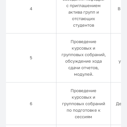
с приглашением
4
В те
актива групп и
отстающих
студентов
Проведение
курсовых и
групповых собраний,
В
5
обсуждение хода
уче
сдачи отчетов,
модулей.
Проведение
курсовых и
6
групповых собраний
Дека
по подготовке к
сессиям