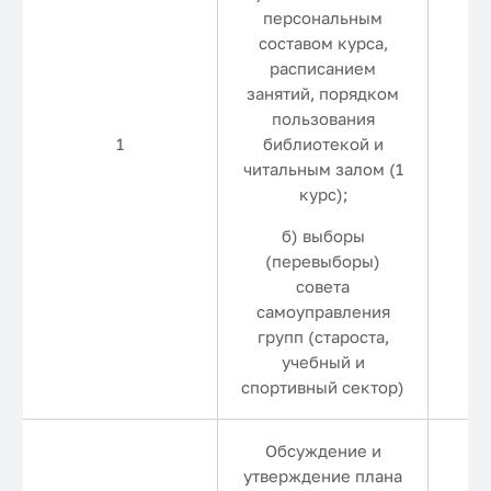
персональным
составом курса,
расписанием
занятий, порядком
пользования
С
библиотекой и
1
1-
читальным залом (1
курс);
б) выборы
(перевыборы)
совета
самоуправления
групп (староста,
учебный и
спортивный сектор)
Обсуждение и
утверждение плана